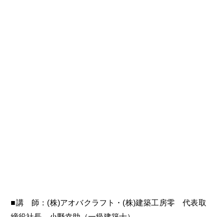
■講 師：(株)アオバクラフト・(株)建築工房零 代表取
締役社長 小野幸助（一級建築士）